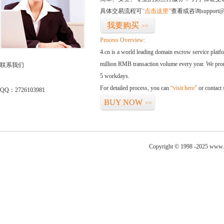
具体交易流程可
“点击这里”
查看或咨询support@
我要购买
>>
Process Overview:
4.cn is a world leading domain escrow service plat
million RMB transaction volume every year. We promi
联系我们
5 workdays.
For detailed process, you can
“visit here”
or contact
QQ：2726103981
BUY NOW
>>
Copyright © 1998 -2025 www.c