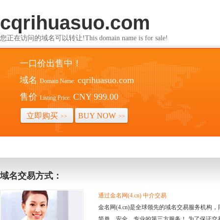
cqrihuasuo.com
您正在访问的域名可以转让!This domain name is for sale!
一口价出售中！
域名
cqrihuasuo.com
Domain Name:
售价
CNY 999.00
Listing Price:
立即购买
BUY NOW
>>
>>
域名交易方式：
通过金名网(4.cn) 中介交易
金名网(4.cn)是全球领先的域名交易服务机
简单、安全、专业的第三方服务！ 为了保证交